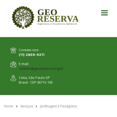
Contate-nos:
(11) 2659-9211
E-mail:
contato@georeserva.eng.br
Cotia, São Paulo-SP
Brasil - CEP 06715-105
Home
Serviços
Jardinagem e Paisagismo