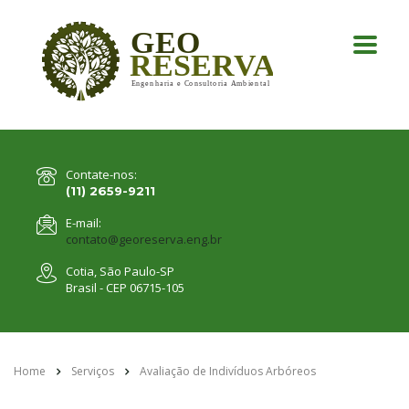
Contate-nos:
(11) 2659-9211
E-mail:
contato@georeserva.eng.br
Cotia, São Paulo-SP
Brasil - CEP 06715-105
Home
Serviços
Avaliação de Indivíduos Arbóreos